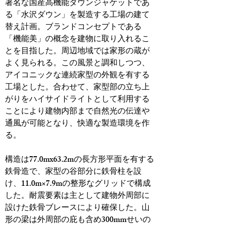
著名な国産高機能ダウンジャケットであ
る「水沢ダウン」を製造する工場の建て
替え計画。ブランドコンセプトである
「機能美」の概念を建物に取り入れるこ
とを目指した。
周辺地域では家形の蔵が
よく見られる。この風景と調和しつつ、
アイコニックな連続家型の外観を有する
工場とした。合わせて、家型部の立ち上
がりをハイサイドライトとして利用する
ことにより建物内部まで自然光の伝達や
通風が可能となり、快適な製造環境を作
る。
構造は77.0mx63.2mの長方形平面を有する
鉄骨造で、家型の谷部分に鉄骨柱を設
け、11.0m×7.9mの整形なグリッドで構成
した。耐震要素は主として建物外周部に
設けた鉄骨ブレースにより確保した。山
形の梁は外周部の庇も含め300mmせいの