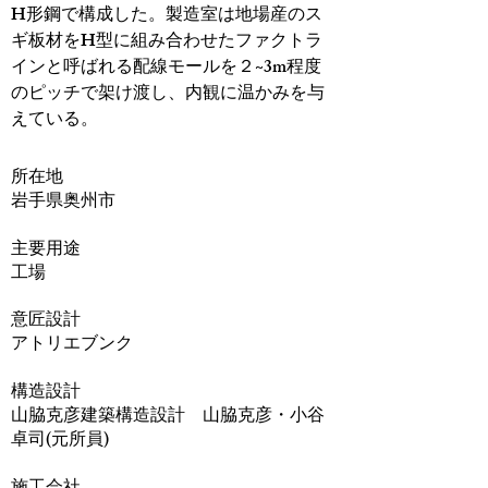
H形鋼で構成した。製造室は地場産のス
ギ板材をH型に組み合わせたファクトラ
インと呼ばれる配線モールを２~3m程度
のピッチで架け渡し、内観に温かみを与
えている。
​所在地
岩手県奥州市
主要用途
工場
意匠設計
アトリエブンク
構造設計
山脇克彦建築構造設計 山脇克彦・小谷
卓司(元所員)