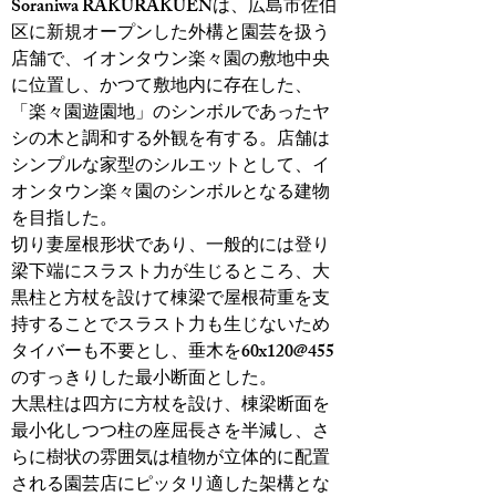
Soraniwa RAKURAKUENは、広島市佐伯
区に新規オープンした外構と園芸を扱う
店舗で、イオンタウン楽々園の敷地中央
に位置し、かつて敷地内に存在した、
「楽々園遊園地」のシンボルであったヤ
シの木と調和する外観を有する。店舗は
シンプルな家型のシルエットとして、イ
オンタウン楽々園のシンボルとなる建物
を目指した。
切り妻屋根形状であり、一般的には登り
梁下端にスラスト力が生じるところ、大
黒柱と方杖を設けて棟梁で屋根荷重を支
持することでスラスト力も生じないため
タイバーも不要とし、垂木を60x120@455
のすっきりした最小断面とした。
大黒柱は四方に方杖を設け、棟梁断面を
最小化しつつ柱の座屈長さを半減し、さ
らに樹状の雰囲気は植物が立体的に配置
される園芸店にピッタリ適した架構とな