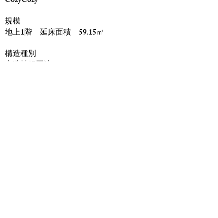
CozyCozy
規模
地上1階 延床面積 59.15㎡
構造種別
木造軸組工法
竣工
2025年