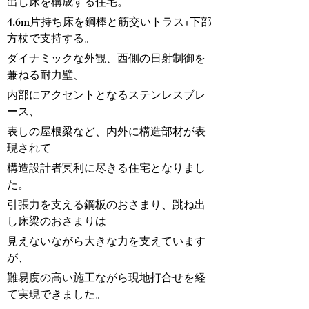
出し床を構成する住宅。
4.6m片持ち床を鋼棒と筋交いトラス+下部
方杖で支持する。
ダイナミックな外観、西側の日射制御を
兼ねる耐力壁、
内部にアクセントとなるステンレスブレ
ース、
表しの屋根梁など、内外に構造部材が表
現されて
構造設計者冥利に尽きる住宅となりまし
た。
引張力を支える鋼板のおさまり、跳ね出
し床梁のおさまりは
見えないながら大きな力を支えています
が、
難易度の高い施工ながら現地打合せを経
て実現できました。