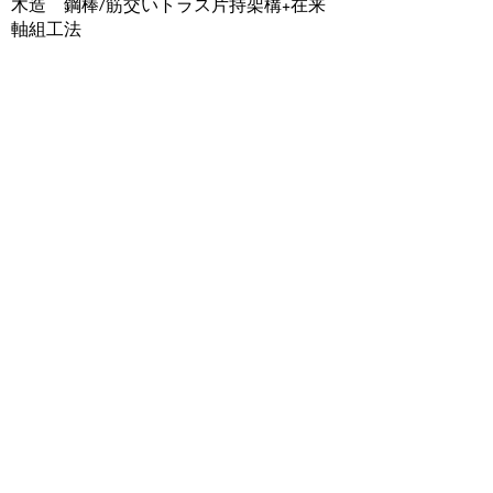
木造 鋼棒/筋交いトラス片持架構+在来
軸組工法
竣工
2020年
Previous
Next