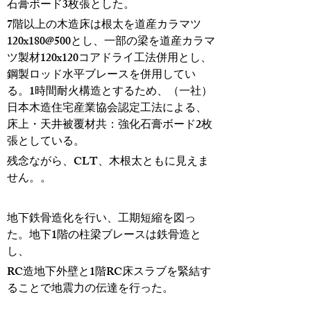
石膏ボード3枚張とした。
7階以上の木造床は根太を道産カラマツ
120x180@500とし、一部の梁を道産カラマ
ツ製材120x120コアドライ工法併用とし、
鋼製ロッド水平ブレースを併用してい
る。1時間耐火構造とするため、（一社）
日本木造住宅産業協会認定工法による、
床上・天井被覆材共：強化石膏ボード2枚
張としている。
残念ながら、CLT、木根太ともに見えま
せん。。
地下鉄骨造化を行い、工期短縮を図っ
た。地下1階の柱梁ブレースは鉄骨造と
し、
RC造地下外壁と1階RC床スラブを緊結す
ることで地震力の伝達を行った。