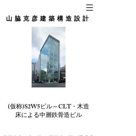
山脇克彦建築構造設計
(仮称)S2W5ビル～CLT・木造
床による中層鉄骨造ビル