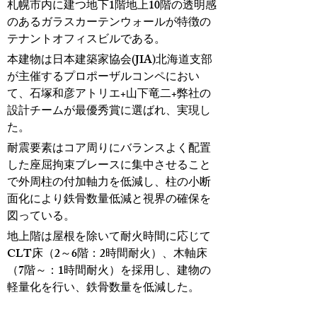
札幌市内に建つ地下1階地上10階の透明感
のあるガラスカーテンウォールが特徴の
テナントオフィスビルである。
本建物は日本建築家協会(JIA)北海道支部
が主催するプロポーザルコンペにおい
て、石塚和彦アトリエ+山下竜二+弊社の
設計チームが最優秀賞に選ばれ、実現し
た。
耐震要素はコア周りにバランスよく配置
した座屈拘束ブレースに集中させること
で外周柱の付加軸力を低減し、柱の小断
面化により鉄骨数量低減と視界の確保を
図っている。
地上階は屋根を除いて耐火時間に応じて
CLT床（2～6階：2時間耐火）、木軸床
（7階～：1時間耐火）を採用し、建物の
軽量化を行い、鉄骨数量を低減した。