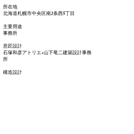
​所在地
北海道札幌市中央区南2条西5丁目
主要用途
事務所
意匠設計
石塚和彦アトリエ+山下竜二建築設計事務
所
構造設計
山脇克彦建築構造設計 山脇克彦
​施工会社
萩原建設工業 鉄骨工事：NS成澤創機
+双葉工業社
規模
地下1階地上10階 延床面積 1,494.19㎡