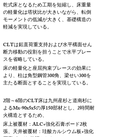
乾式床となるため工期を短縮し、床重量
の軽量化は塔状比が大きいながら、転倒
モーメントの低減が大きく、基礎構造の
軽減を実現している。
CLTは鉛直荷重支持および水平構面せん
断力移動の役割を担うことで水平ブレー
スを省略している。
床の軽量化と座屈拘束ブレースの効果に
より、柱は角型鋼管300角、梁せい300を
主たる断面とすることを実現している。
2階～6階のCLT床は九州産杉と道南杉に
よるMx-90x5x5の厚150部材とし、2時間耐
火構造とするため、
床上被覆材：ALC+強化石膏ボード2枚
張、天井被覆材：珪酸カルシウム板+強化