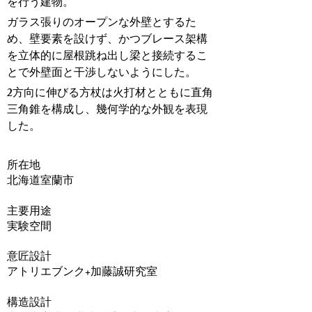
を行う建物。
ガラス張りのオープンな外壁とするた
め、壁要素を設けず、かつブレース架構
を立体的に屋根跳ね出し梁と接続するこ
とで外壁面と干渉しないようにした。
2方向に伸びる方杖は火打材とともに直角
三角錐を構成し、幾何学的な外観を表現
した。
​所在地
北海道室蘭市
主要用途
実験空間
意匠設計
アトリエブンク+加藤誠研究室
構造設計