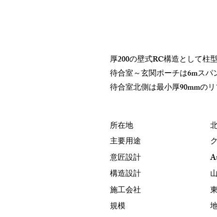
厚200の壁式RC構造として
待合室～玄関ポーチは6mス
待合室北側は最小厚90mmの
​所在地
主要用途
意匠設計
At
構造設計
​施工会社
規模
地