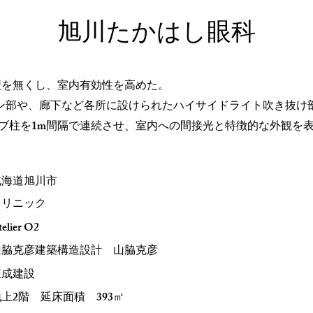
旭川たかはし眼科
柱型を無くし、室内有効性を高めた。
パン部や、廊下など各所に設けられたハイサイドライト吹き抜け
リブ柱を1m間隔で連続させ、室内への間接光と特徴的な外観を
北海道旭川市
クリニック
elier O2
山脇克彦建築構造設計 山脇克彦
東成建設
上2階 延床面積 393㎡