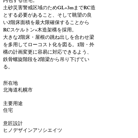
内包する住宅​。
土砂災害警戒区域のためGL+3mまでRC造
とする必要があること、そして眺望の良
い2階床面積を最大限確保することから
RCスケルトン+木造架構を採用。
大きな2階床・屋根の跳ね出しを合わせ梁
を多用してローコスト化を図る。1階・外
構の計画変更に容易に対応できるよう、
鉄骨螺旋階段を2階梁から吊り下げてい
る。
​所在地
北海道札幌市
主要用途
住宅
意匠設計
ヒノデザインアソシエイツ