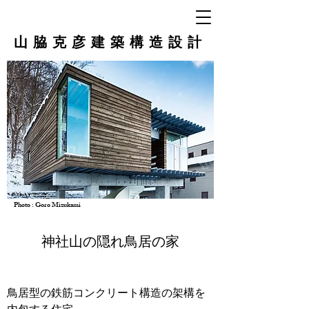
山脇克彦建築構造設計
Photo : Goro Mizukami
神社山の隠れ鳥居の家
鳥居型の鉄筋コンクリート構造の架構を